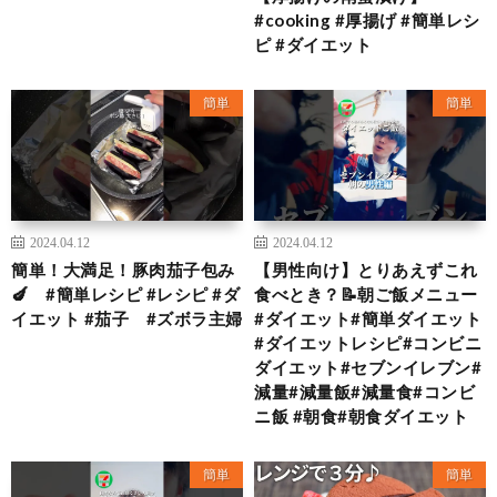
#cooking #厚揚げ #簡単レシ
ピ #ダイエット
簡単
簡単
2024.04.12
2024.04.12
簡単！大満足！豚肉茄子包み
【男性向け】とりあえずこれ
🍆 #簡単レシピ #レシピ #ダ
食べとき？📝朝ご飯メニュー
イエット #茄子 #ズボラ主婦
#ダイエット#簡単ダイエット
#ダイエットレシピ#コンビニ
ダイエット#セブンイレブン#
減量#減量飯#減量食#コンビ
ニ飯 #朝食#朝食ダイエット
簡単
簡単