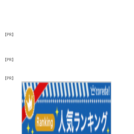
【PR】
【PR】
【PR】