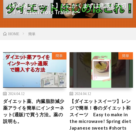
【初心者ダイエット】とにかくまずは意識を大切
に！〜Action cross Training〜
簡単
HOME
簡単
簡単
2024.04.12
2024.04.12
ダイエット薬、内臓脂肪減少
【ダイエットスイーツ】レン
薬アライを簡単にインターネ
ジで簡単！春のダイエット和
ット(通販)で買う方法。薬の
スイーツ Easy to make in
説明も。
the microwave! Spring diet
Japanese sweets #shorts