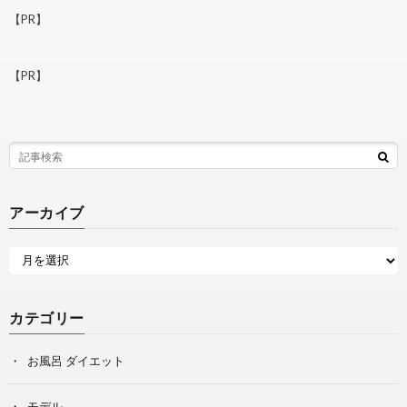
【PR】
【PR】
アーカイブ
カテゴリー
お風呂 ダイエット
モデル