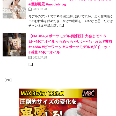
#撮影風景 #modelvlog
2022.07.20
モデルのアンナです❤︎ 今回は少し短いですが、 よく質問頂く
このお仕事を始めたきっかけの動画を。 いいなと思った方は
チャンネル登録お願い[…]
【NABBAスポーツモデル初挑戦】大会まで１６
日〜MCTオイルっちめっちゃいい〜 #shorts #豊前
#nabba #ビーワーク #スポーツモデル #ダイエット
#減量 #MCTオイル
2023.07.28
[…]
【PR】