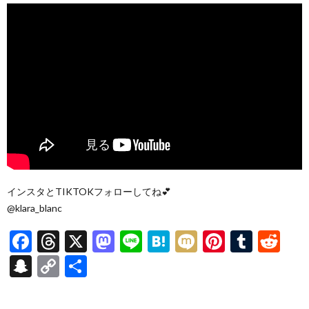
インスタとTIKTOKフォローしてね💕
@klara_blanc
F
T
X
M
Li
H
M
Pi
T
R
ac
hr
as
n
at
ixi
nt
u
e
S
C
共
e
ea
to
e
e
er
m
d
n
o
有
b
ds
d
n
es
bl
di