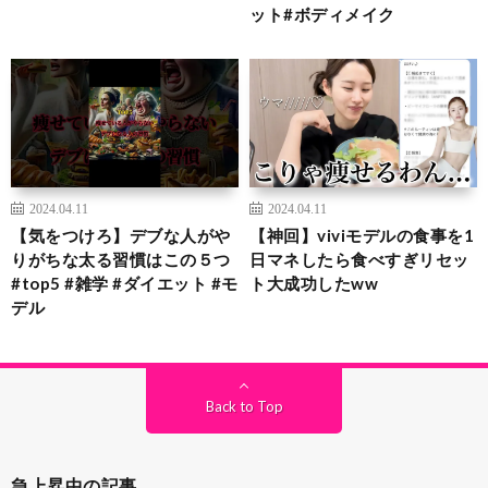
ット#ボディメイク
2024.04.11
2024.04.11
【気をつけろ】デブな人がや
【神回】viviモデルの食事を1
りがちな太る習慣はこの５つ
日マネしたら食べすぎリセッ
#top5 #雑学 #ダイエット #モ
ト大成功したww
デル
Back to Top
急上昇中の記事