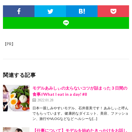
a
p
o
o
a
t
r
t
pc
y
o
n
h
Li
k
at
n
k
【PR】
関連する記事
モデルあみしぃの太らないコツが詰まった３日間の
食事//What I eat in a day! #8
2022.01.28
日本一親しみやすいモデル、石井亜美です！ あみしぃと呼ん
でもらっています。 健康的なダイエット、美容、ファッショ
ン、旅行やVLOGなどなど ヘルシーな[…]
【仕事について】モデルを始めたきっかけをお話し