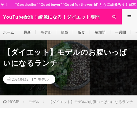
ler” ”Good buyer” ”Good for the world” ともに頑張ろう！日本！世界！
YouTube配信！綺麗になる！ダイエット専門
チャンネル Diet-ch
ホーム
最新
モデル
簡単
断食
短期間
一週間
【ダイエット】モデルのお腹いっぱ
いになるランチ
2024.04.12
モデル
モデル
【ダイエット】モデルのお腹いっぱいになるランチ
HOME